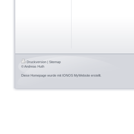
Druckversion
|
Sitemap
© Andreas Huth
Diese Homepage wurde mit
IONOS MyWebsite
erstellt.