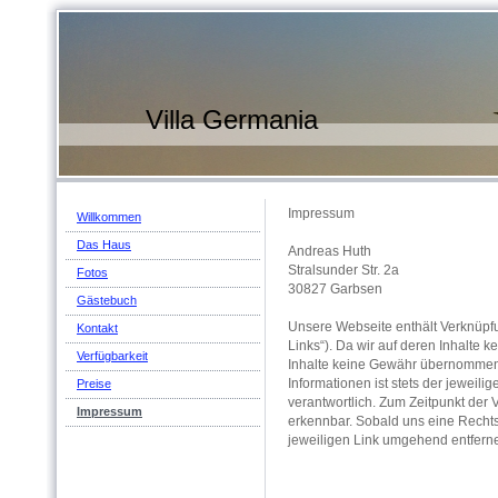
Villa Germania
Impressum
Willkommen
Das Haus
Andreas Huth
Stralsunder Str. 2a
Fotos
30827 Garbsen
Gästebuch
Unsere Webseite enthält Verknüpfu
Kontakt
Links“). Da wir auf deren Inhalte k
Verfügbarkeit
Inhalte keine Gewähr übernommen w
Informationen ist stets der jeweili
Preise
verantwortlich. Zum Zeitpunkt der
Impressum
erkennbar. Sobald uns eine Rechts
jeweiligen Link umgehend entfern